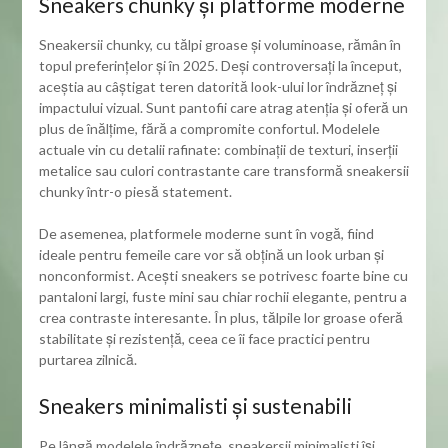
Sneakers chunky și platforme moderne
Sneakersii chunky, cu tălpi groase și voluminoase, rămân în
topul preferințelor și în 2025. Deși controversați la început,
aceștia au câștigat teren datorită look-ului lor îndrăzneț și
impactului vizual. Sunt pantofii care atrag atenția și oferă un
plus de înălțime, fără a compromite confortul. Modelele
actuale vin cu detalii rafinate: combinații de texturi, inserții
metalice sau culori contrastante care transformă sneakersii
chunky într-o piesă statement.
De asemenea, platformele moderne sunt în vogă, fiind
ideale pentru femeile care vor să obțină un look urban și
nonconformist. Acești sneakers se potrivesc foarte bine cu
pantaloni largi, fuste mini sau chiar rochii elegante, pentru a
crea contraste interesante. În plus, tălpile lor groase oferă
stabilitate și rezistență, ceea ce îi face practici pentru
purtarea zilnică.
Sneakers minimalisti și sustenabili
Pe lângă modelele îndrăznețe, sneakersii minimalisti își