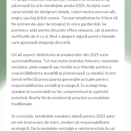
păstrează locul în tendințele anului 2025. Aceștia sunt
caracterizați de designuri simple, culori neutre precum alb,
negru sau bej și linii curate. Tocmai simplitatea lor îi face să
fie extrem de ușor de integrat în orice garderobă. Se
potrivesc atât pentru ținutele office relaxate, cât și pentru
outfiturile de zi cu zi, fiind o alegere sigură pentru femeile
care apreciază eleganța discretă.
Un alt aspect definitoriu al sneakersilor din 2025 este
sustenabilitatea. Tot mai multe branduri folosesc materiale
reciclate, piele vegană sau textile eco-friendly pentru a
crea încălțăminte durabilă și prietenoasă cu mediul. Acest
trend reflectă preocuparea generației actuale pentru
responsabilitatea socială și ecologică. În același timp,
sneakersii sustenabili nu fac compromisuri la capitolul
estetică, fiind la fel de moderni și atractivi ca modelele
tradiționale.
În concluzie, tendințele sneakers damă pentru 2025 aduc
un mix interesant de retro, modern și responsabilitate
ecologică. De la modelele nostalgice reinterpretate la cei