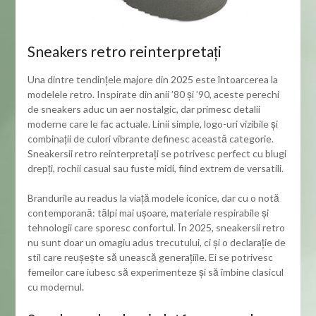
Sneakers retro reinterpretați
Una dintre tendințele majore din 2025 este întoarcerea la
modelele retro. Inspirate din anii ’80 și ’90, aceste perechi
de sneakers aduc un aer nostalgic, dar primesc detalii
moderne care le fac actuale. Linii simple, logo-uri vizibile și
combinații de culori vibrante definesc această categorie.
Sneakersii retro reinterpretați se potrivesc perfect cu blugi
drepți, rochii casual sau fuste midi, fiind extrem de versatili.
Brandurile au readus la viață modele iconice, dar cu o notă
contemporană: tălpi mai ușoare, materiale respirabile și
tehnologii care sporesc confortul. În 2025, sneakersii retro
nu sunt doar un omagiu adus trecutului, ci și o declarație de
stil care reușește să unească generațiile. Ei se potrivesc
femeilor care iubesc să experimenteze și să îmbine clasicul
cu modernul.