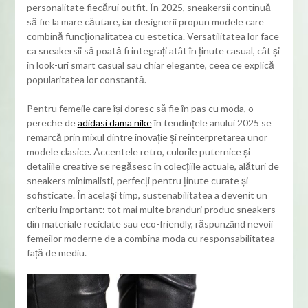
personalitate fiecărui outfit. În 2025, sneakersii continuă
să fie la mare căutare, iar designerii propun modele care
combină funcționalitatea cu estetica. Versatilitatea lor face
ca sneakersii să poată fi integrați atât în ținute casual, cât și
în look-uri smart casual sau chiar elegante, ceea ce explică
popularitatea lor constantă.
Pentru femeile care își doresc să fie în pas cu moda, o
pereche de
adidasi dama nike
în tendințele anului 2025 se
remarcă prin mixul dintre inovație și reinterpretarea unor
modele clasice. Accentele retro, culorile puternice și
detaliile creative se regăsesc în colecțiile actuale, alături de
sneakers minimalisti, perfecți pentru ținute curate și
sofisticate. În același timp, sustenabilitatea a devenit un
criteriu important: tot mai multe branduri produc sneakers
din materiale reciclate sau eco-friendly, răspunzând nevoii
femeilor moderne de a combina moda cu responsabilitatea
față de mediu.